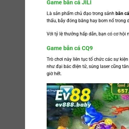
Game bắn cá JILI
Là sản phẩm chủ đạo trong sảnh
bắn cá
thấu, bẫy đóng băng hay bom nổ trong di
Với tỷ lệ thưởng hấp dẫn, bạn có cơ hội 
Game bắn cá CQ9
Trò chơi này liên tục tổ chức các sự kiệ
như đại bác điện tử, súng laser cũng tă
giờ hết.