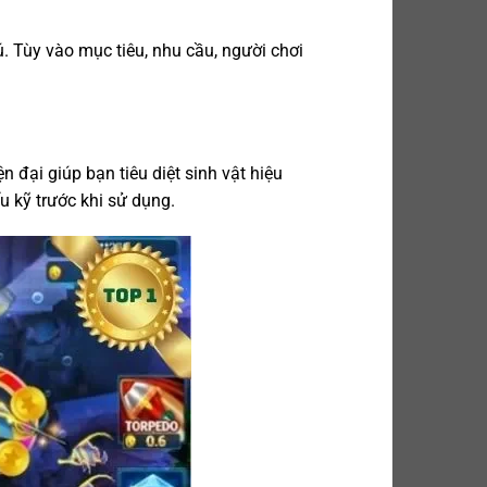
. Tùy vào mục tiêu, nhu cầu, người chơi
n đại giúp bạn tiêu diệt sinh vật hiệu
ểu kỹ trước khi sử dụng.