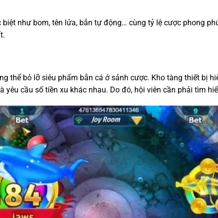
 biệt như bom, tên lửa, bắn tự động… cùng tỷ lệ cược phong phú
t.
ng thể bỏ lỡ siêu phẩm bắn cá ở sảnh cược. Kho tàng thiết bị hiệ
à yêu cầu số tiền xu khác nhau. Do đó, hội viên cần phải tìm hi