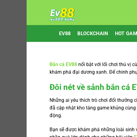
Bỏ
qua
nội
dung
EV88
BLOCKCHAIN
HOT GAM
Bắn cá EV88
nổi bật với lối chơi thú vị
khám phá đại dương xanh. Để chinh phụ
Đôi nét về sảnh bắn cá 
Những ai yêu thích trò chơi đổi thưởng
đã cập nhật kho tàng game khủng cùng nh
động.
Bạn sẽ được khám phá những loài sinh v