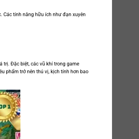
c. Các tính năng hữu ích như đạn xuyên
trị. Đặc biệt, các vũ khí trong game
u phẩm trở nên thú vị, kịch tính hơn bao