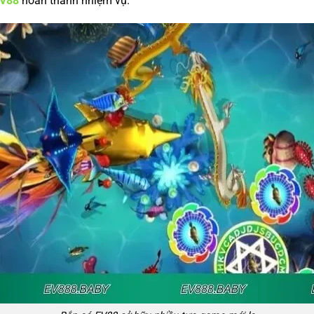
V88
hoàn thành nhiệm vụ.