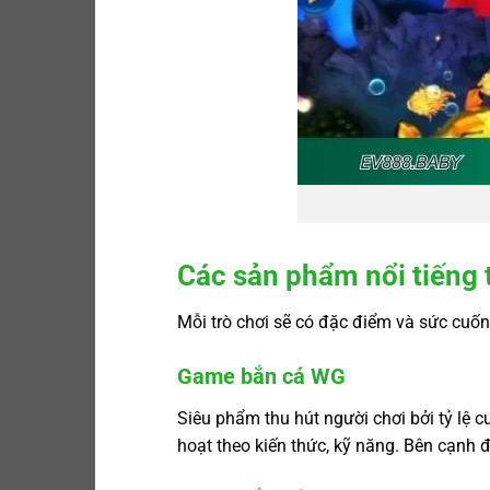
Các sản phẩm nổi tiếng 
Mỗi trò chơi sẽ có đặc điểm và sức cuốn
Game bắn cá WG
Siêu phẩm thu hút người chơi bởi tỷ lệ
hoạt theo kiến thức, kỹ năng. Bên cạnh