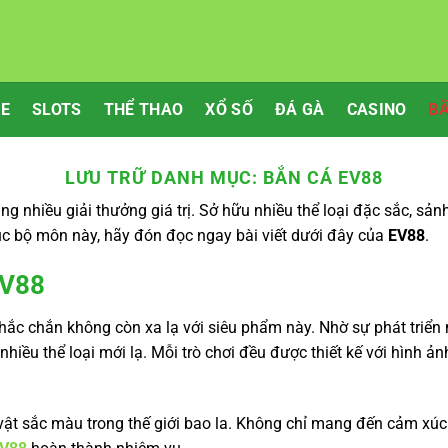
E
SLOTS
THỂ THAO
XỔ SỐ
ĐÁ GÀ
CASINO
B
LƯU TRỮ DANH MỤC:
BẮN CÁ EV88
 cùng nhiều giải thưởng giá trị. Sở hữu nhiều thể loại đặc sắc, s
c bộ môn này, hãy đón đọc ngay bài viết dưới đây của
EV88
.
EV88
 chắc chắn không còn xa lạ với siêu phẩm này. Nhờ sự phát tri
iều thể loại mới lạ. Mỗi trò chơi đều được thiết kế với hình ả
ật sắc màu trong thế giới bao la. Không chỉ mang đến cảm xúc 