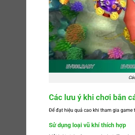
Các
Các lưu ý khi chơi bắn 
Để đạt hiệu quả cao khi tham gia game tạ
Sử dụng loại vũ khí thích hợp