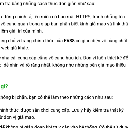
ểm tra bằng những cách thức đơn giản như sau:
hư đúng chính tả, tên miền có bảo mật HTTPS, tránh những tên
 vô cùng quan trọng giúp bạn phân biệt kinh giả mạo và link thậ
ệm giải trí của mình.
rang chủ vì trang chính thức của
EV88
có giao diện vô cùng chất
u web giả khác.
 nhà cái cung cấp cũng vô cùng hữu ích. Đơn vị luôn thiết kế để
i dễ nhìn và rõ ràng nhất, không như những bên giả mạo thiếu
 gì?
hông bị chặn, bạn có thể làm theo những cách như sau:
nh thức, được sân chơi cung cấp. Lưu ý hãy kiểm tra thật kỹ
 từ đơn vị giả mạo.
ể không bị gián đoạn khi truy cập vào hệ thống. Có thể sử dụn