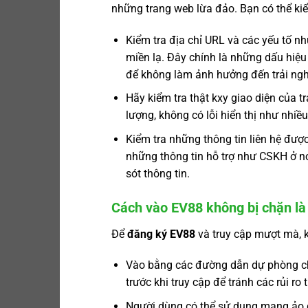
những trang web lừa đảo. Bạn có thể ki
Kiểm tra địa chỉ URL và các yếu tố n
miền lạ. Đây chính là những dấu hiệu
để không làm ảnh hưởng đến trải nghi
Hãy kiểm tra thật kxy giao diện của t
lượng, không có lỗi hiển thị như nhiề
Kiểm tra những thông tin liên hệ được
những thông tin hỗ trợ như CSKH ở nơ
sót thông tin.
Cách vào EV88 không bị chặn là
Để
đăng ký EV88
và truy cập mượt mà, k
Vào bằng các đường dẫn dự phòng chí
trước khi truy cập để tránh các rủi ro
Người dùng có thể sử dụng mạng ảo đ