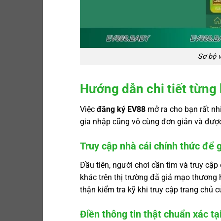
Sơ bộ 
Hướng dẫn chi tiết từng
Việc
đăng ký EV88
mở ra cho bạn rất nhiề
gia nhập cũng vô cùng đơn giản và được
Truy cập nhà cái chính thức để 
Đầu tiên, người chơi cần tìm và truy cập
khác trên thị trường đã giả mạo thương 
thận kiểm tra kỹ khi truy cập trang chủ 
Điền thông tin thật chuẩn xác tạ