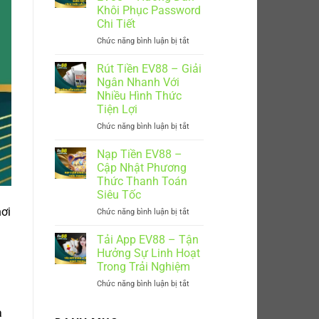
Chặn|
Khôi Phục Password
Tìm
Chi Tiết
Nguyên
Nhân
Chức năng bình luận bị tắt
ở
Khắc
Quên
Phục
Mật
Rút Tiền EV88 – Giải
Lỗi
Khẩu
Ngân Nhanh Với
Nhanh
EV88
Nhiều Hình Thức
Chóng
–
Tiện Lợi
Hướng
Dẫn
Chức năng bình luận bị tắt
ở
Khôi
Rút
Phục
Tiền
Nạp Tiền EV88 –
Password
EV88
Cập Nhật Phương
Chi
–
Thức Thanh Toán
Tiết
Giải
Siêu Tốc
Ngân
hơi
Nhanh
Chức năng bình luận bị tắt
ở
Với
Nạp
Nhiều
Tiền
Tải App EV88 – Tận
Hình
EV88
Hưởng Sự Linh Hoạt
Thức
–
Trong Trải Nghiệm
Tiện
Cập
Chức năng bình luận bị tắt
Lợi
ở
Nhật
Tải
Phương
App
Thức
à