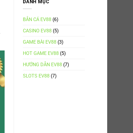
EV88
DANH MỤC
Thanh
–
Toán
Tận
Siêu
Hưởng
Tốc
BẮN CÁ EV88
(6)
Sự
Linh
CASINO EV88
(5)
Hoạt
p
Trong
Trải
GAME BÀI EV88
(3)
Nghiệm
HOT GAME EV88
(5)
HƯỚNG DẪN EV88
(7)
SLOTS EV88
(7)