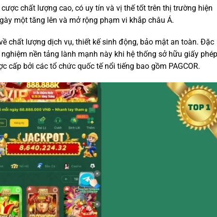
ợc chất lượng cao, có uy tín và vị thế tốt trên thị trường hiện
gày một tăng lên và mở rộng phạm vi khắp châu Á.
ề chất lượng dịch vụ, thiết kế sinh động, bảo mật an toàn. Đặc
ải nghiệm nền tảng lành mạnh này khi hệ thống sở hữu giấy phé
c cấp bởi các tổ chức quốc tế nổi tiếng bao gồm PAGCOR.